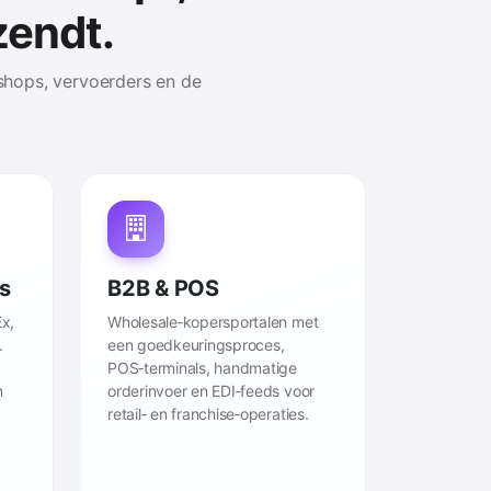
zendt.
shops, vervoerders en de
ls
B2B & POS
x,
Wholesale‑kopersportalen met
.
een goedkeuringsproces,
s
POS‑terminals, handmatige
n
orderinvoer en EDI‑feeds voor
retail‑ en franchise‑operaties.