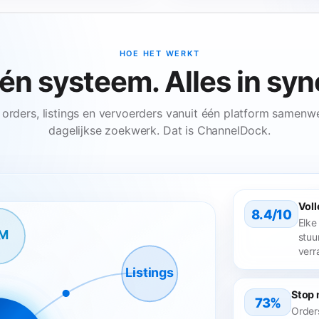
HOE HET WERKT
én systeem. Alles in syn
orders, listings en vervoerders vanuit één platform samenwe
dagelijkse zoekwerk. Dat is ChannelDock.
Voll
8.4/10
Elke
IM
stuu
verr
Listings
Stop 
73%
Order