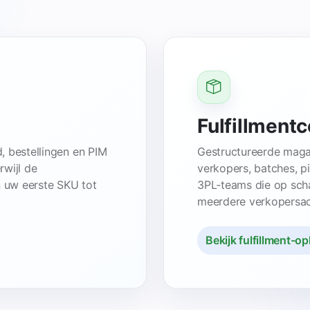
Fulfillmentc
, bestellingen en PIM
Gestructureerde maga
wijl de
verkopers, batches, p
n uw eerste SKU tot
3PL‑teams die op sch
meerdere verkopersac
Bekijk fulfillment-o