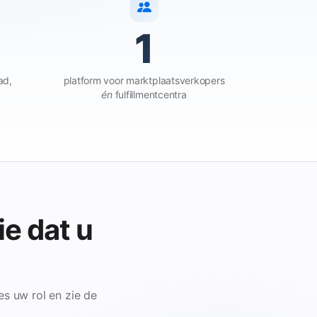
1
ad,
platform voor marktplaatsverkopers
én
fulfillmentcentra
ie dat u
s uw rol en zie de