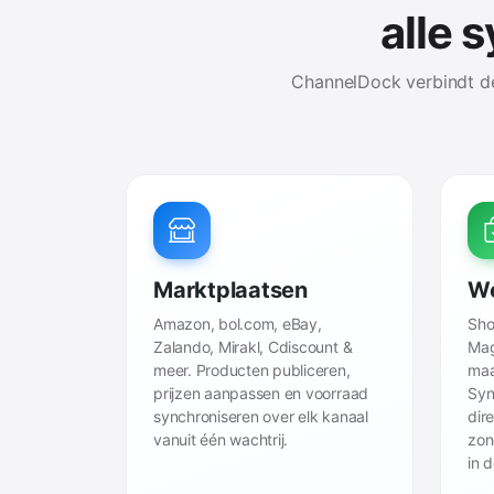
alle 
ChannelDock verbindt de
Marktplaatsen
We
Amazon, bol.com, eBay,
Sho
Zalando, Mirakl, Cdiscount &
Mag
meer. Producten publiceren,
maa
prijzen aanpassen en voorraad
Syn
synchroniseren over elk kanaal
dir
vanuit één wachtrij.
zon
in 