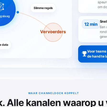
speur
om do
Slimme regels
ngslaag
Snel
12 min
Een 
Vervoerders
rond
gewo
e data
Voor teams d
de hand te l
WAAR CHANNELDOCK KOPPELT
. Alle kanalen waarop u