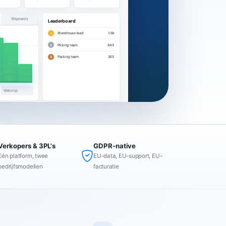
Shipments
Leaderboard
Warehouse lead
1.6k
1
Picking team
845
2
Packing team
285
3
Webshop
Verkopers & 3PL's
GDPR-native
Eén platform, twee
EU-data, EU-support, EU-
bedrijfsmodellen
facturatie