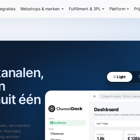
tegraties
Webshops & merken
Fulfillment & 3PL
Platform
Pri
kanalen,
Light
n
uit één
Search orders, SKUs, channel
Dashboard
Overview of your orders, revenue, and bus
Home
Dashboard
Last 7 days
sen, vervoerders
WMS
m. Voorraad,
Voorraad
Orders
Revenue
1.8k
€ 128
ing worden
Orders