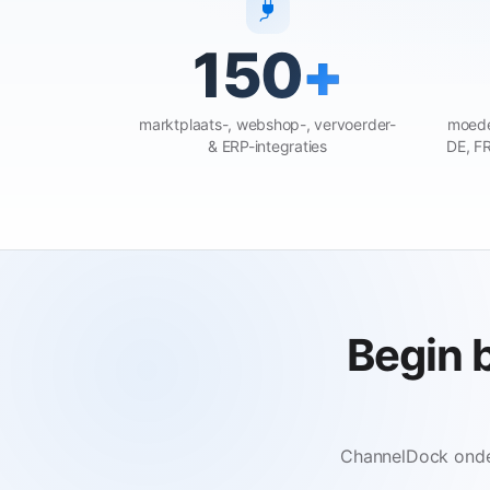
150
+
marktplaats-, webshop-, vervoerder-
moede
& ERP-integraties
DE, FR
Begin b
ChannelDock onder