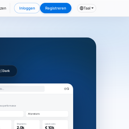
jzen
Inloggen
Registreren
Taal
Dark
s...
iness performance
All products
Shipments
Label costs
k
2.0k
€ 10k