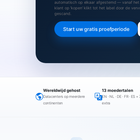
automatisch op elkaar afgestemd — vanaf he
klant op ‘kopen’ klikt tot het label door de ver
gescand.
Start uw gratis proefperiode
Wereldwijd gehost
13 moedertalen
Datacenters op meerdere
EN · NL · DE · FR · ES + 
continenten
extra