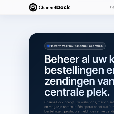
In
Platform voor multichannel‑operaties
Beheer al uw 
bestellingen e
zendingen van
centrale plek.
ChannelDock brengt uw webshops, marktplaat
en magazijn samen in één operationeel platfor
bestellingen, productvermeldingen en verzend