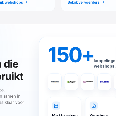
ijk webshops
Bekijk vervoerders
150+
 die
koppelinge
webshops, 
ruikt
ps,
en samen in
s klaar voor
Marktplaatsen
Webshops