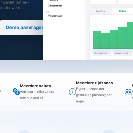
t moment dat een
Shipments
voerder wordt
Inventory
Orders
3PL
Fulfillment
Demo aanvragen
Marketplace A
Marketplace B
Stock advice
Meerdere tijdzones
Meerdere valuta
Eigen tijdzone per
7
Verkoop in elke valuta,
gebruiker, planning per
reken lokaal af
regio