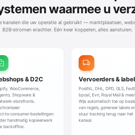
systemen waarmee u ver
 kanalen die uw operatie al gebruikt — marktplaatsen, web
B2B‑stromen erachter. Eén keer koppelen, alles aansturen.
bshops & D2C
Vervoerders & labe
pify, WooCommerce,
PostNL, DHL, DPD, GLS, FedE
ento, Shopware &
bpost, Evri, Royal Mail & meer
twerk‑storefronts.
Wijs automatisch toe op basi
chroniseer
van regels, genereer labels e
ect‑to‑consumer‑bestellingen
stuur tracking terug naar het
der handmatig kopieerwerk
kanaal.
de backoffice.