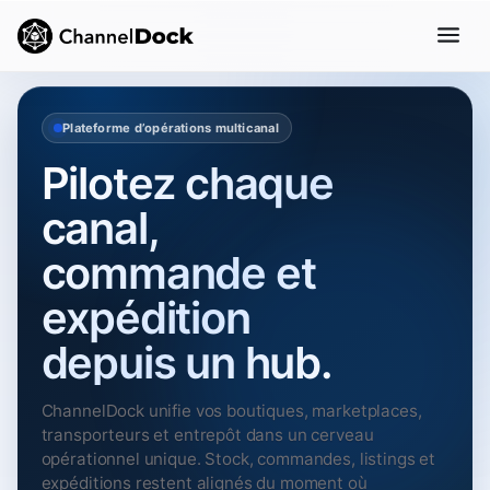
Plateforme d’opérations multicanal
Pilotez chaque
canal,
commande et
expédition
depuis un hub.
ChannelDock unifie vos boutiques, marketplaces,
transporteurs et entrepôt dans un cerveau
opérationnel unique. Stock, commandes, listings et
expéditions restent alignés du moment où