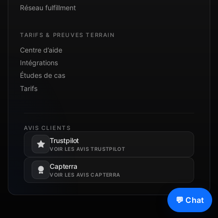
Réseau fulfillment
TARIFS & PREUVES TERRAIN
Centre d’aide
Intégrations
Études de cas
Tarifs
AVIS CLIENTS
Trustpilot
S’ouvre dans un nouvel onglet.
VOIR LES AVIS TRUSTPILOT
Capterra
S’ouvre dans un nouvel onglet.
VOIR LES AVIS CAPTERRA
💬 Chat