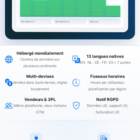
Marketplace A
Marketplace B
Webshop
Hébergé mondialement
13 langues natives
Centres de données sur
EN · NL · DE · FR · ES + 7 autres
plusieurs continents
Multi-devises
Fuseaux horaires
Vendez dans toute devise, réglez
Heure par utilisateur,
localement
planification par région
Vendeurs & 3PL
Natif RGPD
Même plateforme, deux motions
Données UE, support UE,
GTM
facturation UE