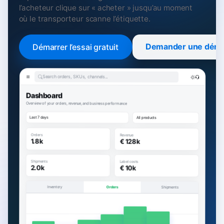
l’acheteur clique sur « acheter » jusqu’au moment
où le transporteur scanne l’étiquette.
Demander une dém
Démarrer l’essai gratuit
Search orders, SKUs, channels...
Dashboard
Overview of your orders, revenue, and business performance
Last 7 days
All products
Orders
Revenue
1.8k
€ 128k
Shipments
Label costs
2.0k
€ 10k
Inventory
Orders
Shipments